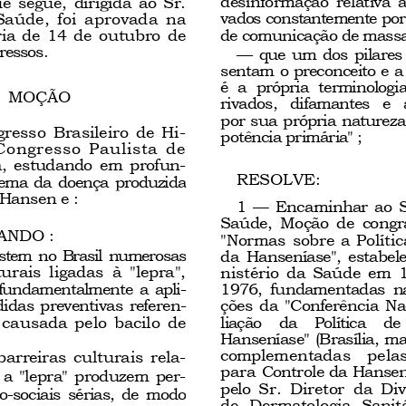
e segue, dirigida ao Sr.
vados constantemente por
Saúde,  foi  aprovada  na
de comunicação de mass
ria de 14 de outubro de
ressos.
—
que um dos pilares
sentam o preconceito e a
é  a  própria  terminologia
MOÇÃO
rivados,  difamantes  e  
por sua própria natureza
esso Brasileiro de  Hi
-
potência primária" ;
  Congresso  Paulista  de
a, estudando em profun
-
RESOLVE:
lema da doença
produzida
 Hansen e :
1
—
Encaminhar ao S
Saúde,  Moção  de  congr
ANDO :
"Normas sobre a Polític
istem no Brasil numerosas
da Hanseníase", estabel
urais  ligadas  à  "lepra",
nistério da Saúde em 
undamentalmente a apli
-
1976, fundamentadas n
idas preventivas referen
-
ções da "Conferência Na
 causada pelo bacilo de
liação   da   Política   de
Ha
nsen
íase" (
Brasília
, ma
com
plementadas   pelas
barreiras culturais rela
-
para
Controle da
Hansen
a "lepra" produzem per
-
pelo
Sr.  Diretor  da  Di
co
-
sociais sérias, de modo
de
Dermatologia  Sanitá