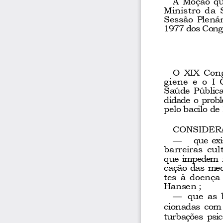
A Moçã
o qu
Ministro  da  
Sessão Plená
1977 dos Cong
O XIX Congr
giene  e  o  I
Saúde Públic
didade o prob
pelo bacilo de
CONSIDER
que ex
—
barreiras  cult
que impedem f
cação das med
tes à doença
Hansen ;
que  as 
—
cionadas com 
turbações psi