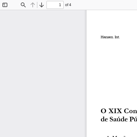
of 4
Toggle
Find
Previous
Next
Sidebar
Hansen. Int.
O
XIX Cong
de Saúde Pú