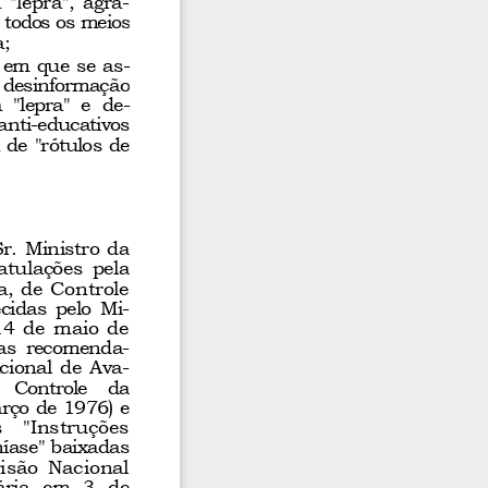
 todos os meios
a;
 em que se as
-
 desinformação
  "lepra"  e  de
-
anti
-
educativos
 de "rótulos de
r. Ministro d
a
atulações  pela
a, de Controle
ecidas pelo Mi
-
14 de maio de
as  recomenda
-
cional de Ava
-
   Controle   da
rço de 1976) e
   "Instruções
íase
" baixadas
visão  Nacional
ria  em  3  de