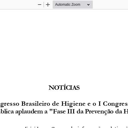
Zoom
Zoom
Out
In
NOTÍ
CIAS
resso Brasileiro de Higiene e o I Congres
blica aplaudem a "Fase III da Prevenção da
H
desinformação relativa à