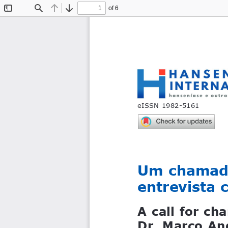
of 6
Toggle
Find
Previous
Next
Sidebar
eISSN 1982-5161
Um chamado
entrevista 
A call for ch
Dr. Marco An