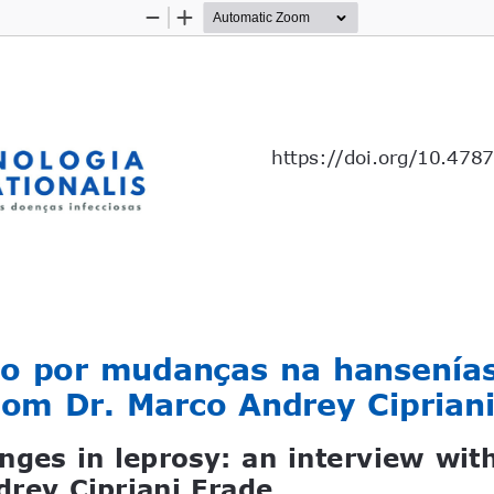
Zoom
Zoom
Out
In
https://doi.org/10.478
 por mudanças na hansenías
com Dr. Marco Andrey Ciprian
anges in leprosy: an interview with
drey Cipriani Frade