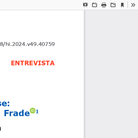
Current
Presentation
Open
Print
Download
To
View
Mode
78/hi.2024.v49.40759
ENTREVISTA
e: 
i Frade
1
  