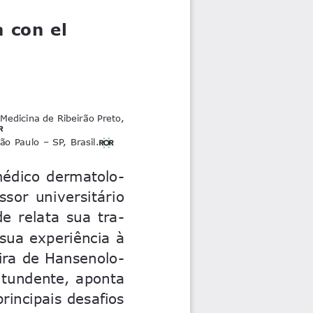
 con el 
Medicina de Ribeirão Preto, 
ão Paulo – SP, Brasil.
 médico  dermatolo-
ssor  universitário  
  relata  sua  tra
-
 sua experiência à 
eira de Hansenolo-
ntundente,  aponta  
rincipais desafios 