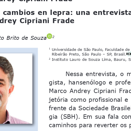
 cambios en lepra: una entrevista
drey Cipriani Frade 
to Brito de Souza
2
 Universidade de São Paulo, Faculdade de 
1
Ribeirão Preto, São Paulo – SP, Brasil.
 Instituto Lauro de Souza Lima, Bauru, S
2
Nessa  entrevista,  o 
gista,  hansenólogo  e  profe
Marco  Andrey  Cipriani  Frade
jetória como profissional e
frente da Sociedade Brasil
gia  (SBH).  Em  sua  fala  co
caminhos para reverter os p