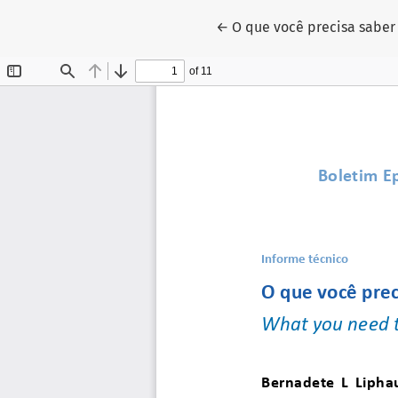
Voltar aos Detalhes do Ar
←
O que você precisa saber 