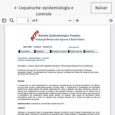
Voltar aos Detalhes do Artigo
←
Coqueluche: epidemiologia e
Baixar
controle