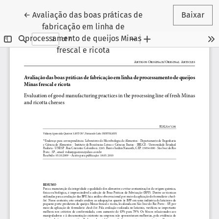
Voltar aos Detalhes do Artigo
←
Avaliação das boas práticas de
Baixar
fabricação em linha de
processamento de queijos Minas
frescal e ricota