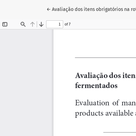
Voltar aos Detalhes do Artigo
←
Avaliação dos itens obrigatórios na 