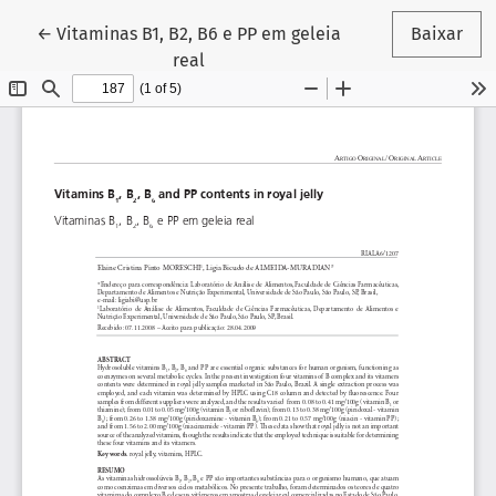
Voltar aos Detalhes do Artigo
←
Vitaminas B1, B2, B6 e PP em geleia
Baixar
real