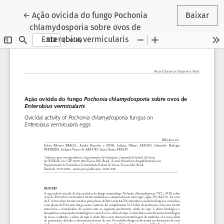
Voltar aos Detalhes do Artigo
←
Ação ovicida do fungo Pochonia
Baixar
chlamydosporia sobre ovos de
Enterobius vermicularis