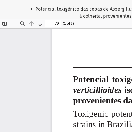
Voltar aos Detalhes do Artigo
←
Potencial toxigênico das cepas de Aspergillu
à colheita, proveniente