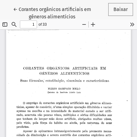
Voltar aos Detalhes do Artigo
←
Corantes orgânicos artificiais em
Baixar
gêneros alimentícios