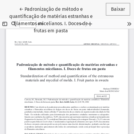
Voltar aos Detalhes do Artigo
←
Padronização de método e
Baixar
quantificação de matérias estranhas e
filamentos micelianos. I. Doces de
frutas em pasta