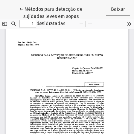
Voltar aos Detalhes do Artigo
←
Métodos para detecção de
Baixar
sujidades leves em sopas
desidratadas