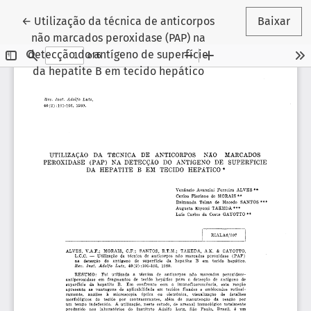
Voltar aos Detalhes do Artigo
←
Utilização da técnica de anticorpos
Baixar
não marcados peroxidase (PAP) na
detecção do antígeno de superfície
da hepatite B em tecido hepático