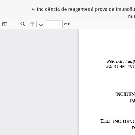
Voltar aos Detalhes do Artigo
←
Incidência de reagentes à prova da imunoflu
mu