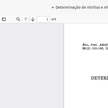
Voltar aos Detalhes do Artigo
←
Determinação de nitritos e n