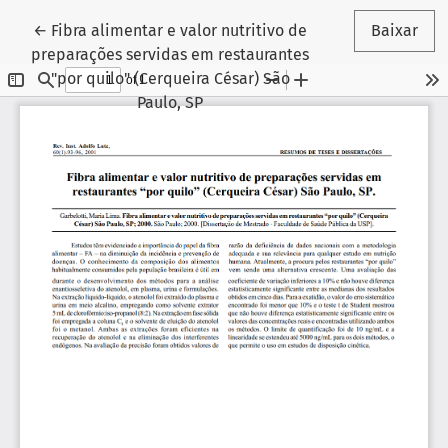
Voltar aos Detalhes do Artigo
←
Fibra alimentar e valor nutritivo de
Baixar
preparações servidas em restaurantes
"por quilo" (Cerqueira César) São
Paulo, SP