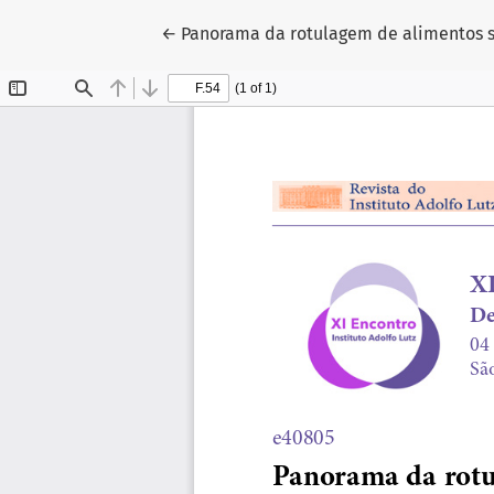
Voltar aos Detalhes do Artigo
←
Panorama da rotulagem de alimentos s