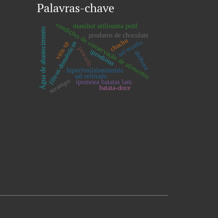
Palavras-chave
condições de conservação de alimentos
manihot utilissima pohl
Água de abastecimento
produtos de chocolate
chuchu
sal moído
filtros domésticos
vitis sp
pescado
iprodiona
abóbora
hiperfenilalaninemia
sal refinado
sarampo
ipomoea batatas lam
batata-doce