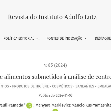
dos à análise de controle no estado de São Paulo
Revista do Instituto Adolfo Lutz
POLÍTICA EDITORIAL
FONTES DE INDEXAÇÃO
DESTAQUE
v. 83 (2024)
 alimentos submetidos à análise de contro
NTOS • PRODUTOS DE HIGIENE • COSMÉTICOS • SANEANTES • EMBALA
Publicado 2024-11-03
+
Pauli-Yamada
Mahyara Markievicz Mancio Kus-Yamashit