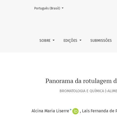
Mudar o idioma. O atual é:
Português (Brasil)
Panorama da rotulagem de alimentos submeti
SOBRE
EDIÇÕES
SUBMISSÕES
Panorama da rotulagem de
BROMATOLOGIA E QUÍMICA (•ALIME
+
Alcina Maria Liserre
Laís Fernanda de 