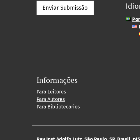
Idi
Enviar Submissão
Por
Informações
Para Leitores
Para Autores
Para Bibliotecários
Rev Inst Adolfo Lutz, São Paulo, SP, Brasil.
pIS