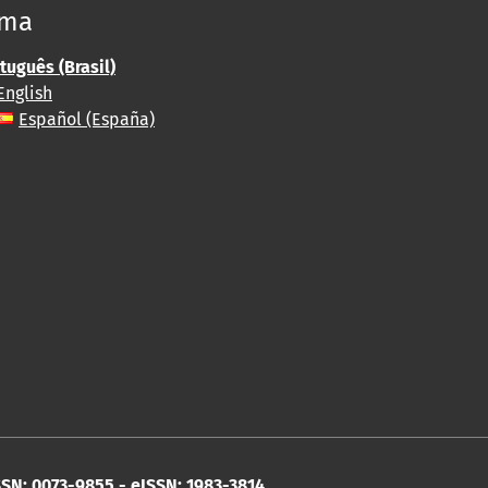
oma
tuguês (Brasil)
English
Español (España)
SN: 0073-9855 - eISSN: 1983-3814