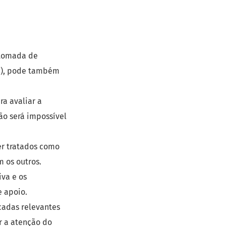
 tomada de
(a), pode também
ra avaliar a
ão será impossível
er tratados como
 os outros.
va e os
 apoio.
cadas relevantes
r a atenção do