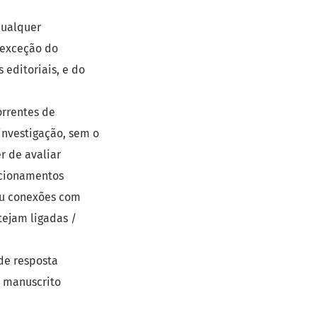
qualquer
 exceção do
 editoriais, e do
orrentes de
investigação, sem o
r de avaliar
acionamentos
ou conexões com
tejam ligadas /
de resposta
 manuscrito