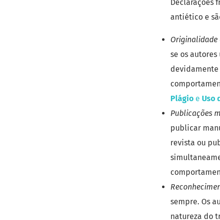
Declarações 
antiético e sã
Originalidade 
se os autores
devidamente c
comportamento
Plágio
e
Uso d
Publicações m
publicar man
revista ou pu
simultaneame
comportamento
Reconheciment
sempre. Os au
natureza do t