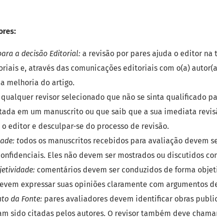
ores:
ara a decisão Editorial:
a revisão por pares ajuda o editor na
oriais e, através das comunicações editoriais com o(a) autor
na melhoria do artigo.
qualquer revisor selecionado que não se sinta qualificado pa
tada em um manuscrito ou que saib que a sua imediata revis
r o editor e desculpar-se do processo de revisão.
ade: t
odos os manuscritos recebidos para avaliação devem s
nfidenciais. Eles não devem ser mostrados ou discutidos com
etividade:
comentários devem ser conduzidos de forma objeti
devem expressar suas opiniões claramente com argumentos de
to da Fonte:
pares avaliadores devem identificar obras publi
m sido citadas pelos autores. O revisor também deve chama