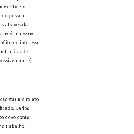
nuscrito em
nto pessoal.
as através da
proveito pessoal.
flito de interesse
outro tipo de
possivelmente)
resentar um relato
ficado. Dados
to deve conter
 o trabalho.