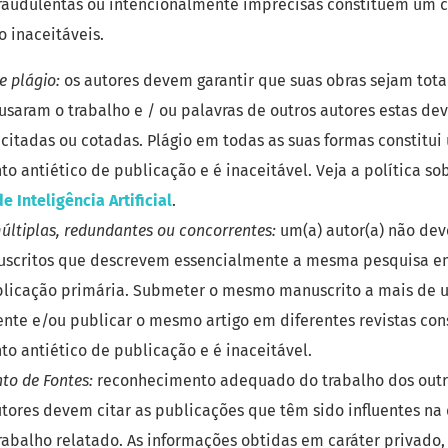
fraudulentas ou intencionalmente imprecisas constituem um
o inaceitáveis.
e plágio:
os autores devem garantir que suas obras sejam tota
 usaram o trabalho e / ou palavras de outros autores estas de
itadas ou cotadas. Plágio em todas as suas formas constitui
 antiético de publicação e é inaceitável. Veja a política so
e Inteligência Artificial
.
últiplas, redundantes ou concorrentes:
um(a) autor(a) não dev
uscritos que descrevem essencialmente a mesma pesquisa 
blicação primária. Submeter o mesmo manuscrito a mais de 
nte e/ou publicar o mesmo artigo em diferentes revistas co
 antiético de publicação e é inaceitável.
o de Fontes:
reconhecimento adequado do trabalho dos outro
tores devem citar as publicações que têm sido influentes n
rabalho relatado. As informações obtidas em caráter privado