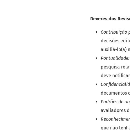
Deveres dos Revis
Contribuição p
decisões edit
auxiliá-lo(a) 
Pontualidade:
pesquisa rela
deve notifica
Confidencialid
documentos co
Padrões de obj
avaliadores 
Reconhecimen
que não tenha