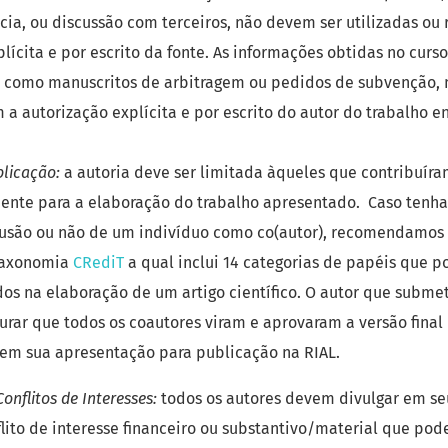
ia, ou discussão com terceiros, não devem ser utilizadas ou
lícita e por escrito da fonte. As informações obtidas no curso
, como manuscritos de arbitragem ou pedidos de subvenção,
m a autorização explícita e por escrito do autor do trabalho e
blicação:
a autoria deve ser limitada àqueles que contribuír
mente para a elaboração do trabalho apresentado. Caso tenh
clusão ou não de um indivíduo como co(autor), recomendamos
 taxonomia
CRediT
a qual inclui 14 categorias de papéis que 
 na elaboração de um artigo científico. O autor que subme
urar que todos os coautores viram e aprovaram a versão fina
em sua apresentação para publicação na RIAL.
onflitos de Interesses:
todos os autores devem divulgar em se
lito de interesse financeiro ou substantivo/material que pod