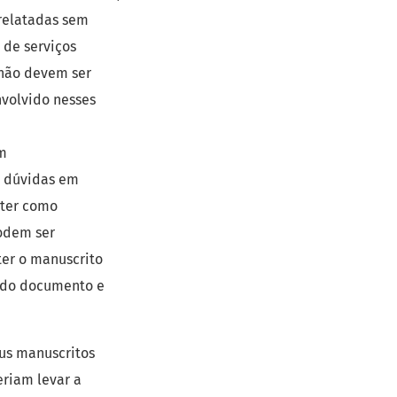
 relatadas sem
 de serviços
 não devem ser
nvolvido nesses
am
a dúvidas em
 ter como
podem ser
ter o manuscrito
l do documento e
us manuscritos
eriam levar a