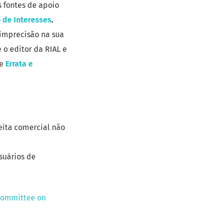
s fontes de apoio
o de Interesses
.
 imprecisão na sua
 o editor da RIAL e
re
Errata e
eita comercial não
suários de
Committee on