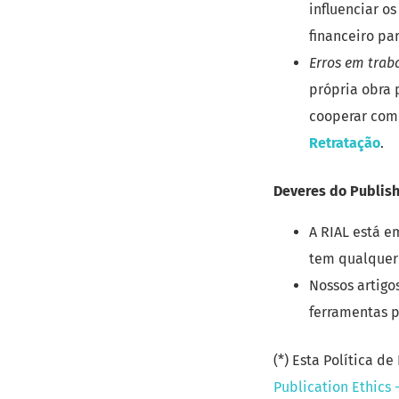
influenciar o
financeiro pa
Erros em trab
própria obra 
cooperar com o
Retratação
.
Deveres do Publis
A RIAL está e
tem qualquer 
Nossos artigo
ferramentas p
(*) Esta Política 
Publication Ethics 