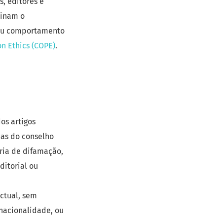
, editores e
vinam o
seu comportamento
n Ethics (COPE)
.
dos artigos
cas do conselho
éria de difamação,
ditorial ou
ectual, sem
 nacionalidade, ou