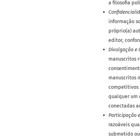
a filosofia po
Confidenciali
informação s
próprio(a) aut
editor, confo
Divulgação e C
manuscritos r
consentimento
manuscritos n
competitivos 
qualquer um d
conectadas ao
Participação 
razoáveis qu
submetido ou 