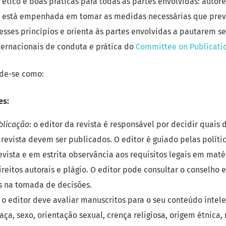
tico e boas práticas para todas as partes envolvidas: autores
ta está empenhada em tomar as medidas necessárias que pre
ses princípios e orienta às partes envolvidas a pautarem 
nternacionais de conduta e prática do
Committee on Publicatio
nde-se como:
es:
blicação
: o editor da revista é responsável por decidir quais 
revista devem ser publicados. O editor é guiado pelas políti
revista e em estrita observância aos requisitos legais em mat
reitos autorais e plágio. O editor pode consultar o conselho e
s na tomada de decisões.
o editor deve avaliar manuscritos para o seu conteúdo intel
aça, sexo, orientação sexual, crença religiosa, origem étnica,