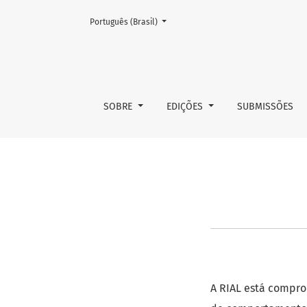
Mudar o idioma. O atual é:
Português (Brasil)
Ética e Conduta de Boas Prátic
SOBRE
EDIÇÕES
SUBMISSÕES
A RIAL está compro