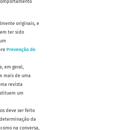
 comportamento
lmente originais, e
vem ter sido
 um
bre
Prevenção de
e, em geral,
em mais de uma
uma revista
nstituem um
s deve ser feito
a determinação da
, como na conversa,