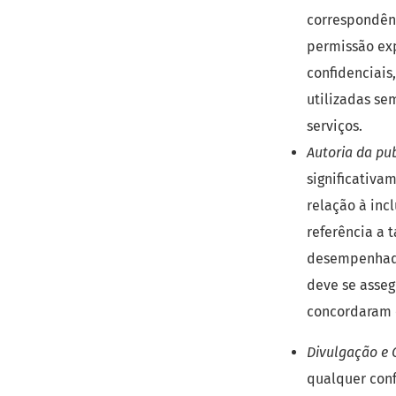
correspondênc
permissão exp
confidenciais
utilizadas se
serviços.
Autoria da pu
significativa
relação à in
referência a
desempenhados
deve se asseg
concordaram 
Divulgação e C
qualquer conf