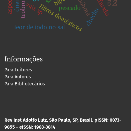
sal refinado
abóbora
vitis sp
filtros domésticos
pescado
chuchu
teor de iodo no sal
Informações
Para Leitores
Para Autores
Para Bibliotecários
Rev Inst Adolfo Lutz, São Paulo, SP, Brasil.
pISSN: 0073-
9855 - eISSN: 1983-3814