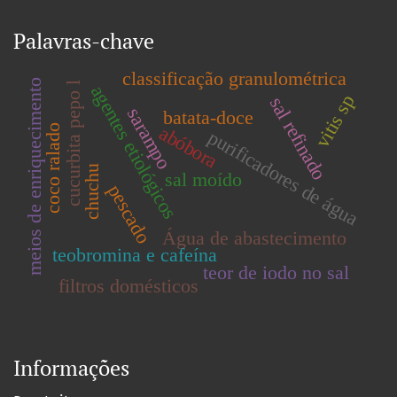
Palavras-chave
classificação granulométrica
meios de enriquecimento
cucurbita pepo l
agentes etiológicos
vitis sp
sal refinado
sarampo
batata-doce
abóbora
coco ralado
purificadores de água
chuchu
sal moído
pescado
Água de abastecimento
teobromina e cafeína
teor de iodo no sal
filtros domésticos
Informações