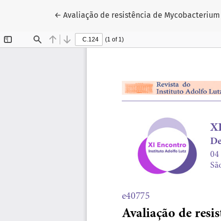
Voltar aos Detalhes do Artigo
←
Avaliação de resistência de Mycobacterium