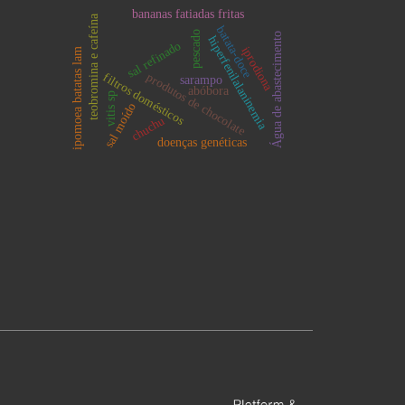
bananas fatiadas fritas
teobromina e cafeína
batata-doce
pescado
Água de abastecimento
hiperfenilalaninemia
sal refinado
iprodiona
ipomoea batatas lam
filtros domésticos
produtos de chocolate
sarampo
abóbora
vitis sp
sal moído
chuchu
doenças genéticas