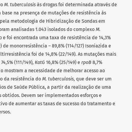
do
M. tuberculosis
às drogas foi determinada através de
m base na presença de mutações de resistência às
a pela metodologia de Hibridização de Sondas em
Foram analisadas 1.043 isolados do complexo
M.
 e foi encontrada uma taxa de resistência de 14,3%
9) de monorresistência – 89,8% (114/127) Isoniazida e
ltirresistência foi de 14,8% (22/149). As mutações mais
74,5% (111/149),
KatG
16,8% (25/149) e
rpoB
8,7%
udo mostram a necessidade de melhorar acesso ao
o da resistência do
M. tuberculosis
, que deve ser um
ios de Saúde Pública, a partir da realização de uma
os obtidos. Devem ser implementados esforços e
ivo de aumentar as taxas de sucesso do tratamento e
ersos.