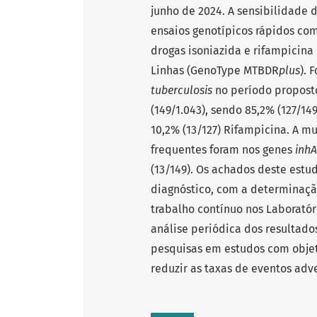
junho de 2024. A sensibilidade 
ensaios genotípicos rápidos co
drogas isoniazida e rifampicin
Linhas (GenoType MTBDR
plus
). 
tuberculosis
no período proposto
(149/1.043), sendo 85,2% (127/14
10,2% (13/127) Rifampicina. A mu
frequentes foram nos genes
inhA
(13/149). Os achados deste est
diagnóstico, com a determinaçã
trabalho contínuo nos Laboratór
análise periódica dos resultad
pesquisas em estudos com objet
reduzir as taxas de eventos adv