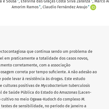
+
+
a e Sousa
Etelvina das Graças Costa Silva Zaranza
Marco A
+
+
Amorim Ramos
Claudio Fernández Araujo
fectocontagiosa que continua sendo um problema de
el em praticamente a totalidade dos casos novos,
amento corretamente, com a associação
sagem correta por tempo suficiente. A não adesão ao
 pode levar à resistência às drogas. Este estudo
de culturas positivas de
Mycobacterium tuberculosis
ral de Saúde Pública do Estado do Amazonas (Lacen-
 do cultivo no meio Ogawa-Kudoch do complexo
M.
testes de sensibilidade, no período de janeiro a