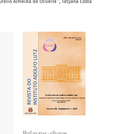
+
urélio Almeida de Oliveira
Tatyana Costa
Palavras-chave