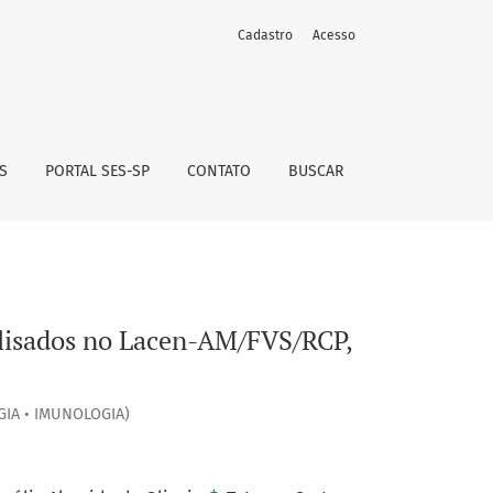
Cadastro
Acesso
 período de janeiro a junho de 2024
S
PORTAL SES-SP
CONTATO
BUSCAR
nalisados no Lacen-AM/FVS/RCP,
GIA • IMUNOLOGIA)