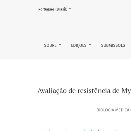
Mudar o idioma. O atual é:
Português (Brasil)
Avaliação de resistência de Mycobacterium t
SOBRE
EDIÇÕES
SUBMISSÕES
Avaliação de resistência de M
BIOLOGIA MÉDICA 