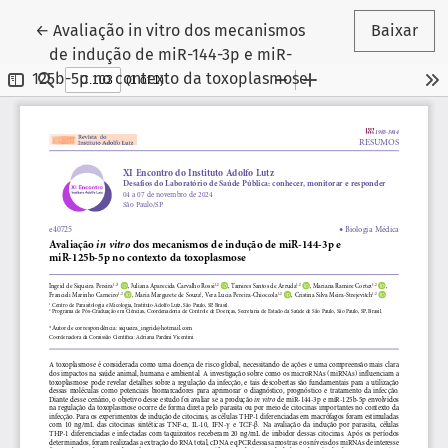
Voltar aos Detalhes do Artigo
←
Avaliação in vitro dos mecanismos
Baixar
de indução de miR-144-3p e miR-
125b-5p no contexto da toxoplasmose