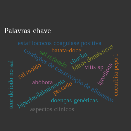
Palavras-chave
estafilococos coagulase positiva
filtros domésticos
condições de conservação de alimentos
batata-doce
sal refinado
chuchu
cucurbita pepo l
teor de iodo no sal
sal moído
iprodiona
vitis sp
hiperfenilalaninemia
abóbora
pescado
doenças genéticas
aspectos clínicos