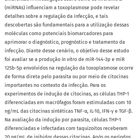
(miRNAs) influenciam a toxoplasmose pode revelar
detalhes sobre a regulação da infecção, e tais
descobertas são fundamentais para a utilização dessas
moléculas como potenciais biomarcadores para
aprimorar o diagnóstico, prognóstico e tratamento da
infecção. Diante desse cenário, o objetivo desse estudo
foi avaliar se a produção
in vitro
de miR-144-3p e miR
125b-5p envolvidos na regulação da toxoplasmose ocorre
de forma direta pelo parasita ou por meio de citocinas
importantes no contexto da infecção. Para os
experimentos de indução de citocinas, as células THP-1
diferenciadas em macrófagos foram estimuladas com 10
ng/mL das citocinas sintéticas TNF-α, IL-10, IFN-γ e TGF-β.
Na avaliação da indução por parasita, células THP-1
diferenciadas e infectadas com taquizoitos receberam
20 ng/mL de inibidor dessas citocinas. Após os períodos