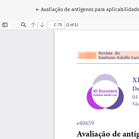
Voltar aos Detalhes do Artigo
←
Avaliação de antígenos para aplicabilidade 