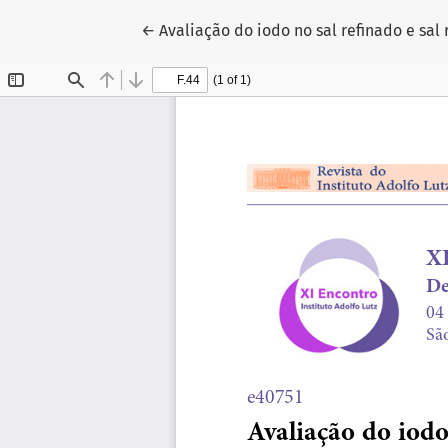
Voltar aos Detalhes do Artigo
←
Avaliação do iodo no sal refinado e sa