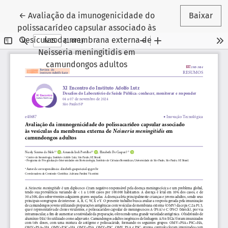
Voltar aos Detalhes do Artigo
←
Avaliação da imunogenicidade do
Baixar
polissacarídeo capsular associado às
vesículas da membrana externa de
Neisseria meningitidis em
camundongos adultos