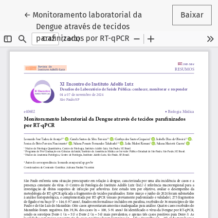
Voltar aos Detalhes do Artigo
←
Monitoramento laboratorial da
Baixar
Dengue através de tecidos
parafinizados por RT-qPCR