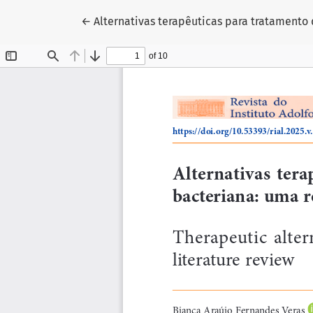
Voltar aos Detalhes do Artigo
←
Alternativas terapêuticas para tratamento 