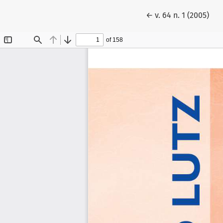
Voltar aos Detalhes
←
v. 64 n. 1 (2005)