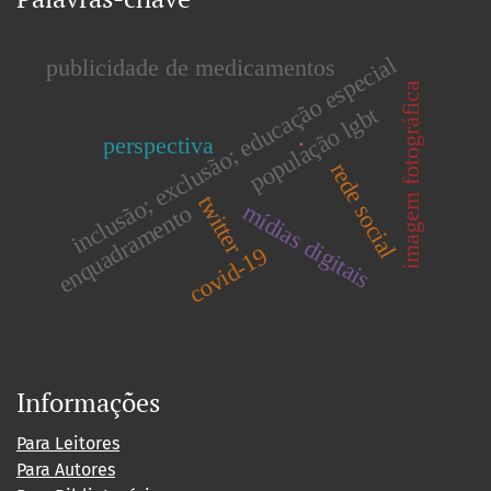
inclusão; exclusão; educação especial
publicidade de medicamentos
imagem fotográfica
população lgbt
.
perspectiva
rede social
twitter
mídias digitais
enquadramento
covid-19
Informações
Para Leitores
Para Autores