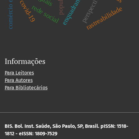
comércio eletrônico
enquadramento
perspectiva
covid-19
rede social
rastreabilidade
Informações
Para Leitores
Para Autores
Para Bibliotecários
BIS. Bol. Inst. Saúde, São Paulo, SP, Brasil.
pISSN: 1518-
1812 - eISSN: 1809-7529