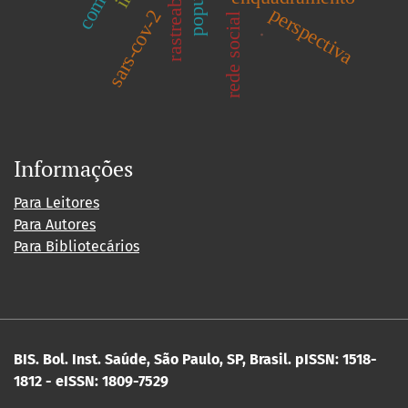
rastreabilidade
perspectiva
sars-cov-2
rede social
.
Informações
Para Leitores
Para Autores
Para Bibliotecários
BIS. Bol. Inst. Saúde, São Paulo, SP, Brasil.
pISSN: 1518-
1812 - eISSN: 1809-7529