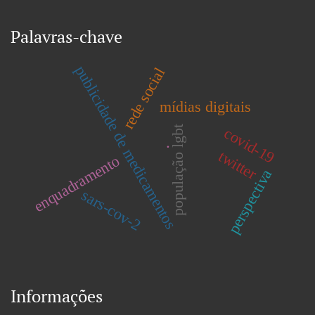
Palavras-chave
publicidade de medicamentos
rede social
mídias digitais
população lgbt
covid-19
.
twitter
enquadramento
perspectiva
sars-cov-2
Informações