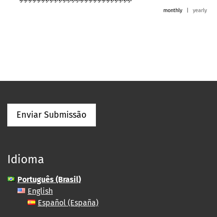
monthly
|
yearly
Enviar Submissão
Idioma
Português (Brasil)
English
Español (España)