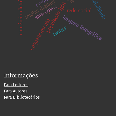
rastreabilidade
comércio eletrônico
covid-19
mídias digitais
população lgbt
sars-cov-2
rede social
.
imagem fotográfica
enquadramento
twitter
Informações
Para Leitores
Para Autores
Para Bibliotecários