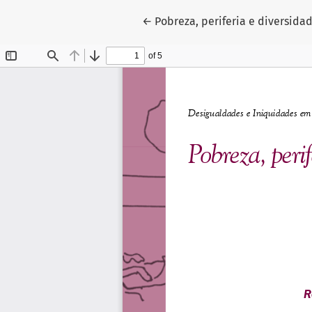
Voltar aos Detalhes do Artigo
←
Pobreza, periferia e diversidad