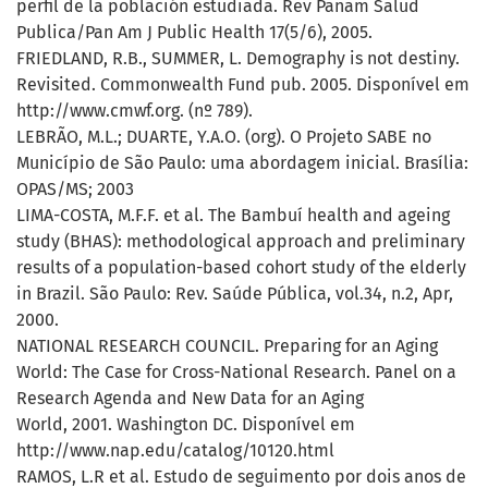
perfil de la población estudiada. Rev Panam Salud
Publica/Pan Am J Public Health 17(5/6), 2005.
FRIEDLAND, R.B., SUMMER, L. Demography is not destiny.
Revisited. Commonwealth Fund pub. 2005. Disponível em
http://www.cmwf.org. (nº 789).
LEBRÃO, M.L.; DUARTE, Y.A.O. (org). O Projeto SABE no
Município de São Paulo: uma abordagem inicial. Brasília:
OPAS/MS; 2003
LIMA-COSTA, M.F.F. et al. The Bambuí health and ageing
study (BHAS): methodological approach and preliminary
results of a population-based cohort study of the elderly
in Brazil. São Paulo: Rev. Saúde Pública, vol.34, n.2, Apr,
2000.
NATIONAL RESEARCH COUNCIL. Preparing for an Aging
World: The Case for Cross-National Research. Panel on a
Research Agenda and New Data for an Aging
World, 2001. Washington DC. Disponível em
http://www.nap.edu/catalog/10120.html
RAMOS, L.R et al. Estudo de seguimento por dois anos de