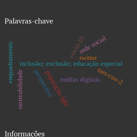
Palavras-chave
rede social
covid-19
enquadramento
twitter
inclusão; exclusão; educação especial
sars-cov-2
.
perspectiva
população lgbt
rastreabilidade
mídias digitais
Informações