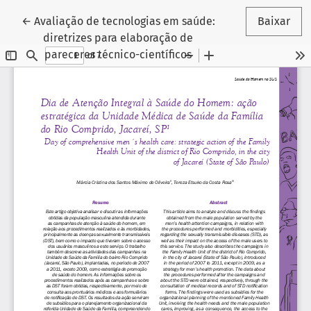
Voltar aos Detalhes do Artigo
←
Avaliação de tecnologias em saúde:
Baixar
diretrizes para elaboração de
pareceres técnico-científicos