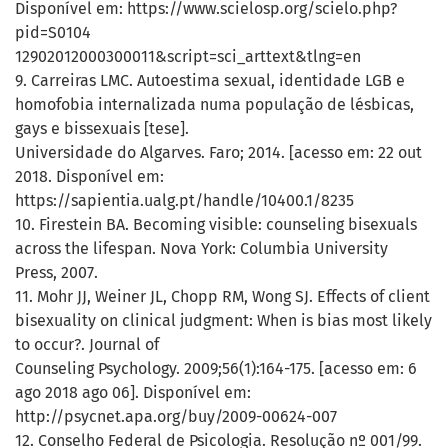
Disponível em: https://www.scielosp.org/scielo.php?
pid=S0104
12902012000300011&script=sci_arttext&tlng=en
9. Carreiras LMC. Autoestima sexual, identidade LGB e
homofobia internalizada numa população de lésbicas,
gays e bissexuais [tese].
Universidade do Algarves. Faro; 2014. [acesso em: 22 out
2018. Disponível em:
https://sapientia.ualg.pt/handle/10400.1/8235
10. Firestein BA. Becoming visible: counseling bisexuals
across the lifespan. Nova York: Columbia University
Press, 2007.
11. Mohr JJ, Weiner JL, Chopp RM, Wong SJ. Effects of client
bisexuality on clinical judgment: When is bias most likely
to occur?. Journal of
Counseling Psychology. 2009;56(1):164-175. [acesso em: 6
ago 2018 ago 06]. Disponível em:
http://psycnet.apa.org/buy/2009-00624-007
12. Conselho Federal de Psicologia. Resolução nº 001/99.