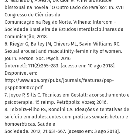
5. Machado J, Alves A, Dickson M. A invisibilidade
bissexual na novela “O Outro Lado do Paraíso”. In: XVII
Congresso de Ciências da
Comunicação na Região Norte. Vilhena: Intercom –
Sociedade Brasileira de Estudos Interdisciplinares da
Comunicação; 2018.
6. Rieger G, Bailey JM, Chivers ML, Savin-Williams RC.
Sexual arousal and masculinity-femininity of women.
Journ. Person. Soc. Psych. 2016
[internet]; 111(2):265–283. [acesso em: 10 ago 2018].
Disponível em:
http://www.apa.org/pubs/journals/features/psp-
pspp0000077.pdf
7. Joyce P, Sills C. Técnicas em Gestalt: aconselhamento e
psicoterapia. 1ª reimp. Petrópolis: Vozes; 2016.
8. Teixeira-Filho FS, Rondini CA. Ideações e tentativas de
suicídio em adolescentes com práticas sexuais hetero e
homoeróticas. Saúde e
Sociedade. 2012; 21:651-667. [acesso em: 3 ago 2018].