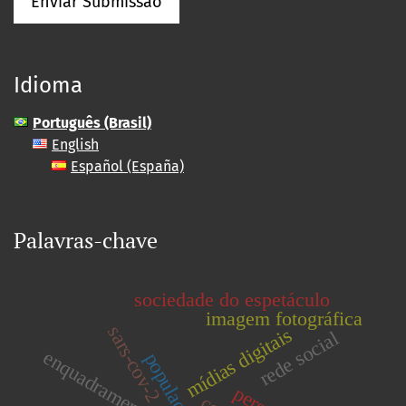
Enviar Submissão
Idioma
Português (Brasil)
English
Español (España)
Palavras-chave
sociedade do espetáculo
imagem fotográfica
sars-cov-2
mídias digitais
rede social
enquadramento
população lgbt