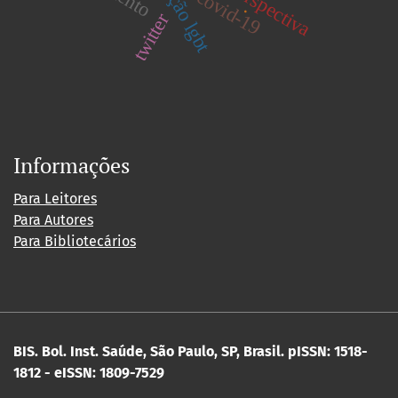
perspectiva
covid-19
.
twitter
Informações
Para Leitores
Para Autores
Para Bibliotecários
BIS. Bol. Inst. Saúde, São Paulo, SP, Brasil.
pISSN: 1518-
1812 - eISSN: 1809-7529