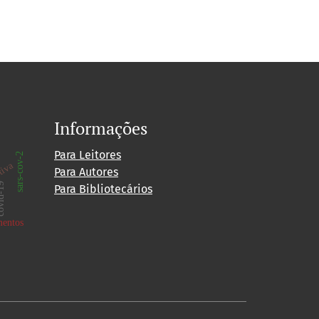
Informações
Para Leitores
sars-cov-2
tiva
Para Autores
id-19
Para Bibliotecários
mentos