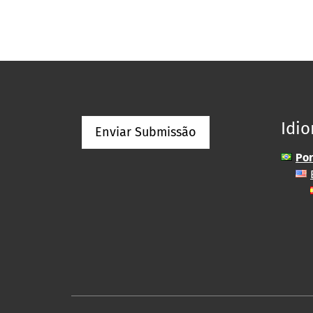
Idi
Enviar Submissão
Por