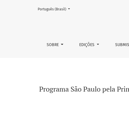
Mudar o idioma. O atual é:
Português (Brasil)
Programa São Paulo pela Primeiríssima Infân
SOBRE
EDIÇÕES
SUBMI
Programa São Paulo pela Prim