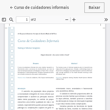
Voltar aos Detalhes do Artigo
←
Curso de cuidadores informais
Baixar