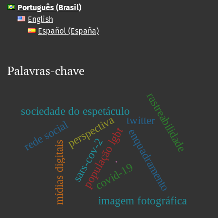
Português (Brasil)
English
Español (España)
Palavras-chave
rastreabilidade
sociedade do espetáculo
perspectiva
twitter
rede social
população lgbt
enquadramento
sars-cov-2
mídias digitais
.
covid-19
imagem fotográfica