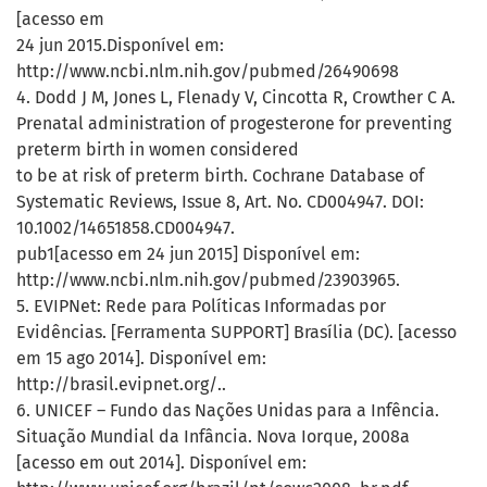
[acesso em
24 jun 2015.Disponível em:
http://www.ncbi.nlm.nih.gov/pubmed/26490698
4. Dodd J M, Jones L, Flenady V, Cincotta R, Crowther C A.
Prenatal administration of progesterone for preventing
preterm birth in women considered
to be at risk of preterm birth. Cochrane Database of
Systematic Reviews, Issue 8, Art. No. CD004947. DOI:
10.1002/14651858.CD004947.
pub1[acesso em 24 jun 2015] Disponível em:
http://www.ncbi.nlm.nih.gov/pubmed/23903965.
5. EVIPNet: Rede para Políticas Informadas por
Evidências. [Ferramenta SUPPORT] Brasília (DC). [acesso
em 15 ago 2014]. Disponível em:
http://brasil.evipnet.org/..
6. UNICEF – Fundo das Nações Unidas para a Infência.
Situação Mundial da Infância. Nova Iorque, 2008a
[acesso em out 2014]. Disponível em: