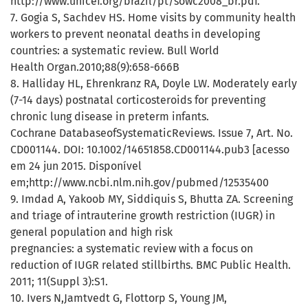
http://www.unicef.org/brazil/pt/sowc2008_br.pdf.
7. Gogia S, Sachdev HS. Home visits by community health
workers to prevent neonatal deaths in developing
countries: a systematic review. Bull World
Health Organ.2010;88(9):658-666B
8. Halliday HL, Ehrenkranz RA, Doyle LW. Moderately early
(7-14 days) postnatal corticosteroids for preventing
chronic lung disease in preterm infants.
Cochrane DatabaseofSystematicReviews. Issue 7, Art. No.
CD001144. DOI: 10.1002/14651858.CD001144.pub3 [acesso
em 24 jun 2015. Disponível
em;http://www.ncbi.nlm.nih.gov/pubmed/12535400
9. Imdad A, Yakoob MY, Siddiquis S, Bhutta ZA. Screening
and triage of intrauterine growth restriction (IUGR) in
general population and high risk
pregnancies: a systematic review with a focus on
reduction of IUGR related stillbirths. BMC Public Health.
2011; 11(Suppl 3):S1.
10. Ivers N,Jamtvedt G, Flottorp S, Young JM,