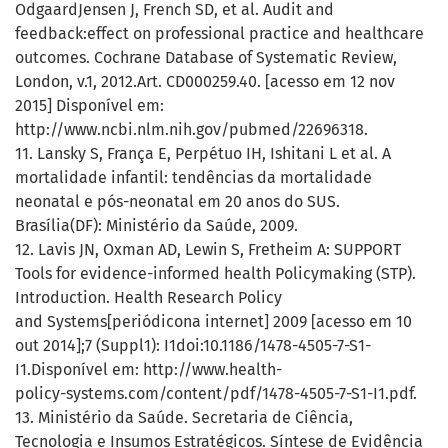
OdgaardJensen J, French SD, et al. Audit and
feedback:effect on professional practice and healthcare
outcomes. Cochrane Database of Systematic Review,
London, v.1, 2012.Art. CD000259.40. [acesso em 12 nov
2015] Disponível em:
http://www.ncbi.nlm.nih.gov/pubmed/22696318.
11. Lansky S, França E, Perpétuo IH, Ishitani L et al. A
mortalidade infantil: tendências da mortalidade
neonatal e pós-neonatal em 20 anos do SUS.
Brasília(DF): Ministério da Saúde, 2009.
12. Lavis JN, Oxman AD, Lewin S, Fretheim A: SUPPORT
Tools for evidence-informed health Policymaking (STP).
Introduction. Health Research Policy
and Systems[periódicona internet] 2009 [acesso em 10
out 2014];7 (Suppl1): I1doi:10.1186/1478-4505-7-S1-
I1.Disponível em: http://www.health-
policy-systems.com/content/pdf/1478-4505-7-S1-I1.pdf.
13. Ministério da Saúde. Secretaria de Ciência,
Tecnologia e Insumos Estratégicos. Síntese de Evidência