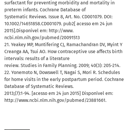
surfactant for preventing morbidity and mortality in
preterm infants. Cochrane Database of
Systematic Reviews. Issue 8, Art. No. CD001079. DOI:
10.1002/14651858.CD001079. pub2[ acesso em 24 jun
2015].Disponível em: http://www.
ncbi.nlm.nih.gov/pubmed/20091513
21. Yeakey MP, Muntifering CJ, Ramachandran DV, Myint Y
Creanga AA, Tsui AO. How contraceptive use affects birth
intervals: results of a literature
review. Studies in Family Planning. 2009; 40(3): 205-214.
22. Yonemoto N, Dowswell T, Nagai S, Mori R. Schedules
for home visits in the early postpartum period. Cochrane
Database of Systematic Reviews.
2013;(7):1-94. [acesso em 24 jun 2015] Disponível em:
http://www.ncbi.nlm.nih.gov/pubmed/23881661.