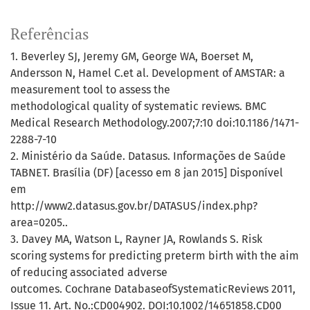
Referências
1. Beverley SJ, Jeremy GM, George WA, Boerset M,
Andersson N, Hamel C.et al. Development of AMSTAR: a
measurement tool to assess the
methodological quality of systematic reviews. BMC
Medical Research Methodology.2007;7:10 doi:10.1186/1471-
2288-7-10
2. Ministério da Saúde. Datasus. Informações de Saúde
TABNET. Brasília (DF) [acesso em 8 jan 2015] Disponível
em
http://www2.datasus.gov.br/DATASUS/index.php?
area=0205..
3. Davey MA, Watson L, Rayner JA, Rowlands S. Risk
scoring systems for predicting preterm birth with the aim
of reducing associated adverse
outcomes. Cochrane DatabaseofSystematicReviews 2011,
Issue 11. Art. No.:CD004902. DOI:10.1002/14651858.CD00