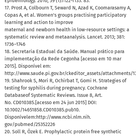
Epidemiology. 2010; 39 (1):i122-i133. 83.
17. Prost A, Colbourn T, Seward N, Azad K, Coomarasamy A,
Copas A, et al. Women’s groups practising participatory
learning and action to improve
maternal and newborn health in low-resource settings: a
systematic review and metaanalysis. Lancet. 2013; 381:
1736–1746
18. Secretaria Estadual da Saúde. Manual prático para
implementação da Rede Cegonha [acesso em 10 mar
2015]. Disponível em:
http://www.saude.pi.gov.br/ckeditor_assets/attachmen
19. Shahrook S, Mori R, Ochirbat T, Gomi H. Strategies of
testing for syphilis during pregnancy. Cochrane
Databaseof Systematic Reviews. Issue 8, Art.
No. CD010385.[acesso em 24 jun 2015] DOI:
10.1002/14651858.CD010385.pub10.
Disponívelem:http://www.ncbi.nlm.nih.
gov/pubmed/25352226
20. Soll R, Özek E. Prophylactic protein free synthetic