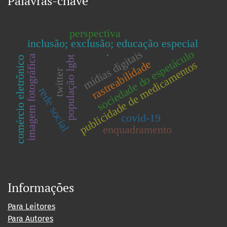
Palavras-chave
perspectiva
inclusão; exclusão; educação especial
sociedade do espetáculo
mídias digitais
.
imagem fotográfica
população lgbt
comércio eletrônico
rastreabilidade
publicidade de medicamentos
twitter
rede social
covid-19
enquadramento
Informações
Para Leitores
Para Autores