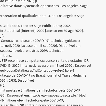
São Paulo. 9 maio 2020; p1.
ualitative data: Systematic approaches. Los Angeles: Sage
rpretation of qualitative data. 3. ed. Los Angeles: Sage
is Guidebook. London: Sage Publications; 2002.
or Statistical [internet]. 2020 [acesso em 30 ago 2020].
g/.
 Coronavirus disease (COVID-19) technical guidance:
nternet]. 2020 [acesso em 11 set 2020]. Disponível em:
iseases/novelcoronavirus-2019/technical-
nitions.
l. STF reconhece competência concorrente de estados, DF,
ID-19. 2020 [internet]. [acesso em 18 set 2020]. Disponível
as/verNoticiaDetalhe.asp?idConteudo=441447&ori=1
ortação de COVID-19 no Brasil. Journal of Travel Medicine
20] ; 27(3). Disponível
042
1 mil mortes e 3 milhões de infectados pela COVID-19
020]. Disponível em: http://www.saopaulo.sp.leg.br/ blog
e-3-milhoes-de-infectados-pela-COVID-19/
e São Paulo. SP contra o novo coronavírus: adesão ao