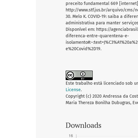
preceito fundamental 669 [internet]
http://www.stf.jus.br/arquivo/cms/
30. Melo K. COVID-19: saiba a dife
administrativa para manter serviços
Disponível em: https://agenciabras
diferenca-entre-quarentena-e-
isolamento#:~:text=J%C3%A1%20a
e%20Covid%2D19.
Este trabalho está licenciado sob 
License
.
Copyright (c) 2020 Andressa da Cos
Maria Thereza Bonilha Dubugras, Evel
Downloads