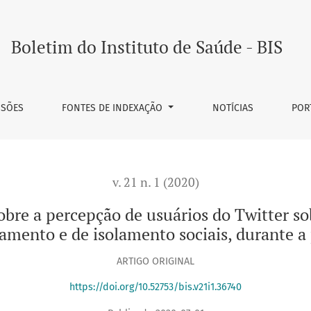
 de usuários do Twitter sobre a adoção das medidas de quar
Boletim do Instituto de Saúde - BIS
SSÕES
FONTES DE INDEXAÇÃO
NOTÍCIAS
POR
v. 21 n. 1 (2020)
obre a percepção de usuários do Twitter s
iamento e de isolamento sociais, durante
ARTIGO ORIGINAL
https://doi.org/10.52753/bis.v21i1.36740