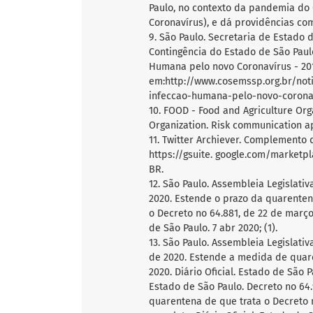
Paulo, no contexto da pandemia do
Coronavírus), e dá providências com
9. São Paulo. Secretaria de Estado
Contingência do Estado de São Paul
Humana pelo novo Coronavírus - 2019
em:http://www.cosemssp.org.br/not
infeccao-humana-pelo-novo-corona
10. FOOD - Food and Agriculture Org
Organization. Risk communication a
11. Twitter Archiever. Complemento d
https://gsuite. google.com/market
BR.
12. São Paulo. Assembleia Legislativ
2020. Estende o prazo da quarenten
o Decreto no 64.881, de 22 de março 
de São Paulo. 7 abr 2020; (1).
13. São Paulo. Assembleia Legislativ
de 2020. Estende a medida de quare
2020. Diário Oficial. Estado de São P
Estado de São Paulo. Decreto no 64
quarentena de que trata o Decreto 