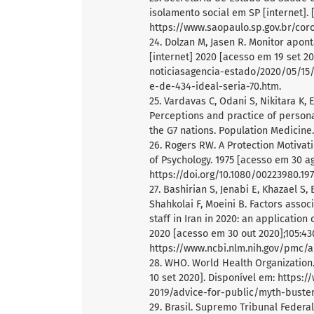
isolamento social em SP [internet]. 
https://www.saopaulo.sp.gov.br/cor
24. Dolzan M, Jasen R. Monitor apon
[internet] 2020 [acesso em 19 set 20
noticiasagencia-estado/2020/05/15
e-de-434-ideal-seria-70.htm.
25. Vardavas C, Odani S, Nikitara K,
Perceptions and practice of persona
the G7 nations. Population Medicine. 
26. Rogers RW. A Protection Motivat
of Psychology. 1975 [acesso em 30 ag
https://doi.org/10.1080/00223980.19
27. Bashirian S, Jenabi E, Khazael S,
Shahkolai F, Moeini B. Factors asso
staff in Iran in 2020: an application
2020 [acesso em 30 out 2020];105:43
https://www.ncbi.nlm.nih.gov/pmc/
28. WHO. World Health Organization.
10 set 2020]. Disponível em: https
2019/advice-for-public/myth-buste
29. Brasil. Supremo Tribunal Feder