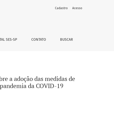
Cadastro
Acesso
entena, de distanciamento e de isolamento sociais, durante 
TAL SES-SP
CONTATO
BUSCAR
obre a adoção das medidas de
 a pandemia da COVID-19