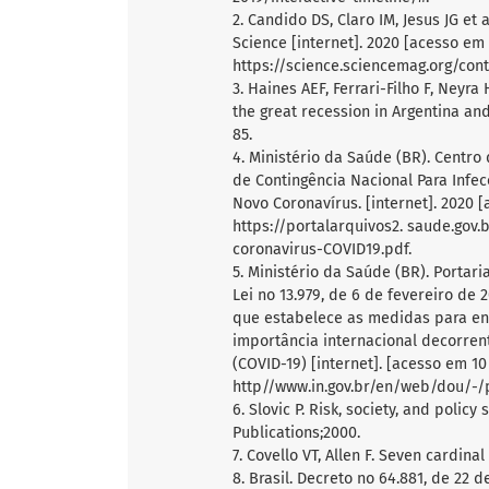
2. Candido DS, Claro IM, Jesus JG et
Science [internet]. 2020 [acesso em 
https://science.sciencemag.org/con
3. Haines AEF, Ferrari-Filho F, Neyra
the great recession in Argentina and 
85.
4. Ministério da Saúde (BR). Centro
de Contingência Nacional Para Inf
Novo Coronavírus. [internet]. 2020 
https://portalarquivos2. saude.gov
coronavirus-COVID19.pdf.
5. Ministério da Saúde (BR). Portar
Lei no 13.979, de 6 de fevereiro de 2
que estabelece as medidas para e
importância internacional decorren
(COVID-19) [internet]. [acesso em 10
http//www.in.gov.br/en/web/dou/-/
6. Slovic P. Risk, society, and polic
Publications;2000.
7. Covello VT, Allen F. Seven cardina
8. Brasil. Decreto no 64.881, de 22