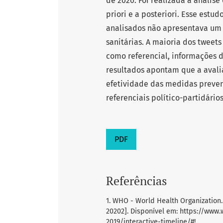
de 2020. Foi realizada a anális
priori e a posteriori. Esse estu
analisados não apresentava um 
sanitárias. A maioria dos tweet
como referencial, informações d
resultados apontam que a avalia
efetividade das medidas preven
referenciais político-partidários
PDF
Referências
1. WHO - World Health Organization. 
20202]. Disponível em: https://www
2019/interactive-timeline/#!