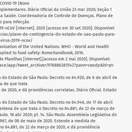
 COVID-19 (Novo
plementares. Diário Oficial da União 23 mar 2020; Seção 1
 da Saúde. Coordenadoria de Controle de Doenças. Plano de
o para Infecção
-nCoV [internet]. 2020 [acesso em 30 set 2020]. Disponível
icias/plano-de-contingencia-do-estado-de-sao-paulo-para-
virus-2019-ncov/
anization of the United Nations. WHO - World and Health
pplied to food safety: Rome:handbook; 2016.
e Planilhas [internet].[acesso em 2 mai 2020]. Disponível:
place/app/tweet_archiver/976886281542?pann=cwsdp&hl=pt-
a do Estado de São Paulo. Decreto no 64.920, de 6 de abril de
a de que trata
de 2020, e dá providências correlatas. Diário Oficial. Estado
a do Estado de São Paulo. Decreto no 64.946, de 17 de abril
ntena de que trata o Decreto no 64.881, de 22 de março de
aulo. 18 abr 2020; p1. 14. São Paulo. Assembleia Legislativa do
.967, de 08 de maio de 2020. Estende a medida de
no 64.881, de 22 de março de 2020, e dá providência