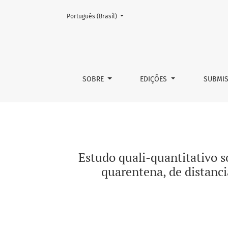
Mudar o idioma. O atual é:
Português (Brasil)
Estudo quali-quantitativo sobre a percepção
SOBRE
EDIÇÕES
SUBMI
Estudo quali-quantitativo s
quarentena, de distanc