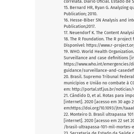
correlata. Diário Oficial. Estado de 
15. Bernard HR, Ryan G. Analyzing q
Publication; 2010.
16. Hesse-Biber SN Analysis and inte
Publication;2017.
17. Neuendorf K. The Content Analys
18. The R Foundation. The R project f
Disponível: https://www.r-project.or
19. WHO. World Health Organization.
Surveillance and case definitions [i
https://www.who.int/emergencies/d
guidance/surveillance-and-casedefi
20. Brasil. Supremo Tribunal Federa
municípios e União no combate à COV
em: http://portal.stf.jus.br/notici
21. Cândido D, et al. Rotas para imp
[internet]. 2020 [acesso em 30 ago 20
em:https://doi.org/10.1093/jtm/taaa
22. Monteiro D. Brasil ultrapassa 10
[internet]. 2020 [acesso em 22 set 2
/brasil-ultrapassa-101-mil-mortes-
23. Secretaria de Estado da Saúde d