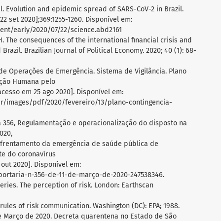
 al. Evolution and epidemic spread of SARS-CoV-2 in Brazil.
22 set 2020];369:1255-1260. Disponível em:
tent/early/2020/07/22/science.abd2161
 H. The consequences of the international financial crisis and
Brazil. Brazilian Journal of Political Economy. 2020; 40 (1): 68-
 de Operações de Emergência. Sistema de Vigilância. Plano
ecção Humana pelo
[acesso em 25 ago 2020]. Disponível em:
.br/images/pdf/2020/fevereiro/13/plano-contingencia-
ia 356, Regulamentação e operacionalização do disposto na
020,
nfrentamento da emergência de saúde pública de
te do coronavírus
 out 2020]. Disponível em:
portaria-n-356-de-11-de-março-de-2020-247538346.
y series. The perception of risk. London: Earthscan
l rules of risk communication. Washington (DC): EPA; 1988.
 de Março de 2020. Decreta quarentena no Estado de São