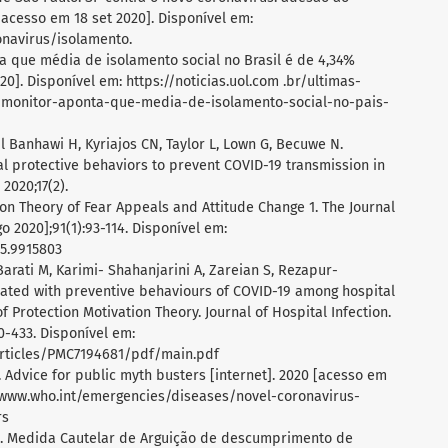
[acesso em 18 set 2020]. Disponível em:
onavirus/isolamento.
ta que média de isolamento social no Brasil é de 4,34%
20]. Disponível em: https://noticias.uol.com .br/ultimas-
/monitor-aponta-que-media-de-isolamento-social-no-pais-
 El Banhawi H, Kyriajos CN, Taylor L, Lown G, Becuwe N.
l protective behaviors to prevent COVID-19 transmission in
2020;17(2).
ion Theory of Fear Appeals and Attitude Change 1. The Journal
o 2020];91(1):93-114. Disponível em:
75.9915803
 Barati M, Karimi- Shahanjarini A, Zareian S, Rezapur-
ciated with preventive behaviours of COVID-19 among hospital
 of Protection Motivation Theory. Journal of Hospital Infection.
0-433. Disponível em:
articles/PMC7194681/pdf/main.pdf
 Advice for public myth busters [internet]. 2020 [acesso em
://www.who.int/emergencies/diseases/novel-coronavirus-
rs
al. Medida Cautelar de Arguição de descumprimento de