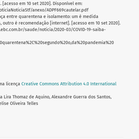
. [acesso em 10 set 2020]. Disponível em:
noticiaNoticiaStf/anexo/ADPF669cautelar.pdf
rença entre quarentena e isolamento: um é medida
, outro é recomendação [internet]. [acesso em 10 set 2020].
il.ebc.com.br/saude/noticia/2020-03/COVID-19-saiba-
%20quarentena%2C%20segundo%20o,da%20pandemia%20
uma licença
Creative Commons Attribution 4.0 International
ta Lira Thomaz de Aquino, Alexandre Guerra dos Santos,
ise Oliveira Telles