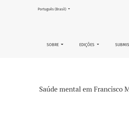
Mudar o idioma. O atual é:
Português (Brasil)
Saúde mental em Francisco Morato
SOBRE
EDIÇÕES
SUBMI
Saúde mental em Francisco Mo