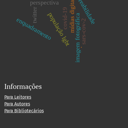
rastreabilidade
mídias digitais
perspectiva
twitter
covid-19
população lgbt
imagem fotográfica
enquadramento
sars-cov-2
.
Informações
Para Leitores
Para Autores
Para Bibliotecários