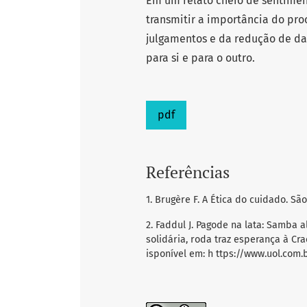
Em um relato cheio de sentiment
transmitir a importância do pr
julgamentos e da redução de da
para si e para o outro.
pdf
Referências
1. Brugère F. A Ética do cuidado. São
2. Faddul J. Pagode na lata: Samba 
solidária, roda traz esperança à Cra
isponível em: h ttps://www.uol.com