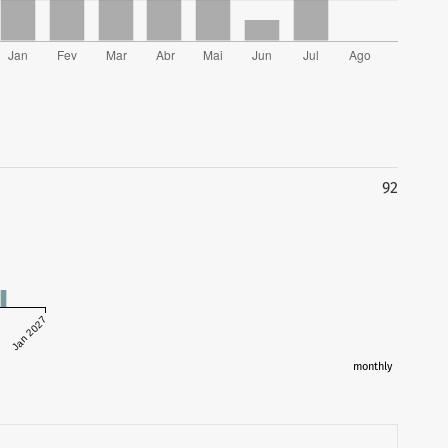
92
6
Jan 2027
monthly