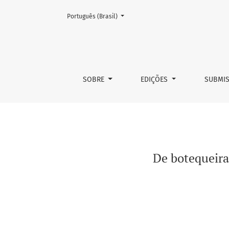
Mudar o idioma. O atual é:
Português (Brasil)
De botequeira à redutora de danos
SOBRE
EDIÇÕES
SUBMI
De botequeira