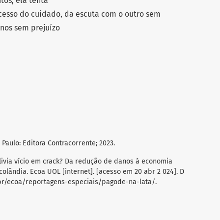
os, ela tenta
ocesso do cuidado, da escuta com o outro sem
nos sem prejuízo
 Paulo: Editora Contracorrente; 2023.
alivia vício em crack? Da redução de danos à economia
colândia. Ecoa UOL [internet]. [acesso em 20 abr 2 024]. D
.br/ecoa/reportagens-especiais/pagode-na-lata/.