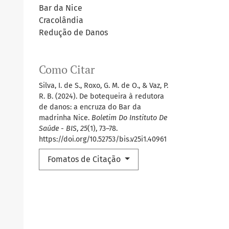
Bar da Nice
Cracolândia
Redução de Danos
Como Citar
Silva, I. de S., Roxo, G. M. de O., & Vaz, P.
R. B. (2024). De botequeira à redutora
de danos: a encruza do Bar da
madrinha Nice.
Boletim Do Instituto De
Saúde - BIS
,
25
(1), 73–78.
https://doi.org/10.52753/bis.v25i1.40961
Fomatos de Citação