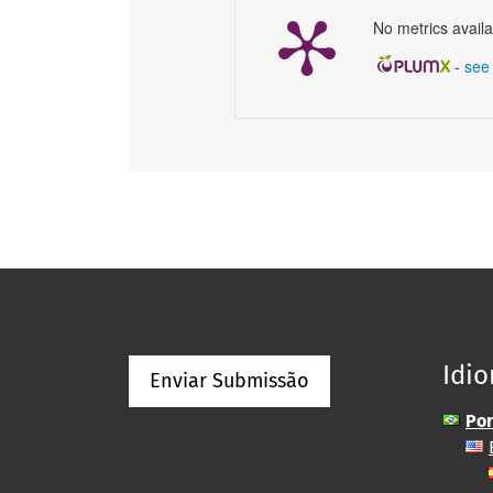
No metrics availa
-
see 
Idi
Enviar Submissão
Por