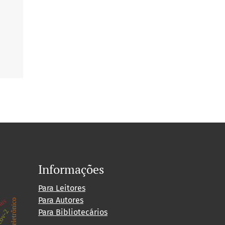
Informações
Para Leitores
Para Autores
ais
Para Bibliotecários
cov-2