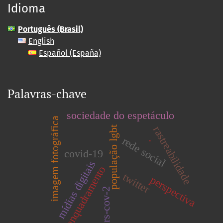
Idioma
Português (Brasil)
English
Español (España)
Palavras-chave
sociedade do espetáculo
imagem fotográfica
rastreabilidade
população lgbt
rede social
.
covid-19
mídias digitais
enquadramento
twitter
perspectiva
sars-cov-2