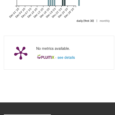
Dec 01 '25
Dec 04 '25
Dec 07 '25
Dec 10 '25
Dec 13 '25
Dec 16 '25
Dec 19 '25
Dec 22 '25
Dec 25 '25
Dec 28 '25
daily (first 30)
|
monthly
No metrics available.
-
see details