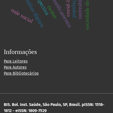
sociedade do espetáculo
população lgbt
rastreabilidade
perspectiva
covid-19
mídias digitais
twitter
rede social
Informações
Para Leitores
Para Autores
Para Bibliotecários
BIS. Bol. Inst. Saúde, São Paulo, SP, Brasil.
pISSN: 1518-
1812 - eISSN: 1809-7529